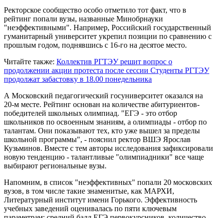
Ректорское сообщество особо отметило тот факт, что в
рейтинг попали вузы, названные Минобрнауки
"неэффективными". Например, Российский государственный
гуманитарный университет укрепил позиции по сравнению с
прошлым годом, поднявшись с 16-го на десятое место.
Читайте также:
Коллектив РГТЭУ решит вопрос о
продолжении акции протеста после сессии
Студенты РГТЭУ
продолжат забастовку в 18.00 понедельника
А Московский педагогический госуниверситет оказался на
20-м месте. Рейтинг основан на количестве абитуриентов-
победителей школьных олимпиад. "ЕГЭ - это отбор
школьников по освоенным знаниям, а олимпиады - отбор по
талантам. Они показывают тех, кто уже вышел за пределы
школьной программы", - пояснил ректор ВШЭ Ярослав
Кузьминов. Вместе с тем авторы исследования зафиксировали
новую тенденцию - талантливые "олимпиадники" все чаще
выбирают региональные вузы.
Напомним, в список "неэффективных" попали 20 московских
вузов, в том числе такие знаменитые, как МАРХИ,
Литературный институт имени Горького. Эффективность
учебных заведений оценивалась по пяти ключевым
параметрам: средний балл ЕГЭ первокурсников, количество