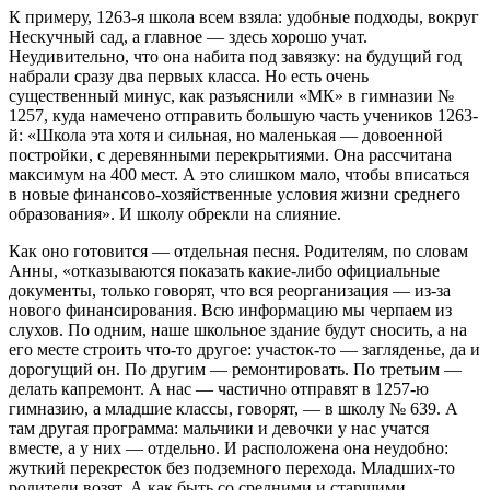
К примеру, 1263-я школа всем взяла: удобные подходы, вокруг
Нескучный сад, а главное — здесь хорошо учат.
Неудивительно, что она набита под завязку: на будущий год
набрали сразу два первых класса. Но есть очень
существенный минус, как разъяснили «МК» в гимназии №
1257, куда намечено отправить большую часть учеников 1263-
й: «Школа эта хотя и сильная, но маленькая — довоенной
постройки, с деревянными перекрытиями. Она рассчитана
максимум на 400 мест. А это слишком мало, чтобы вписаться
в новые финансово-хозяйственные условия жизни среднего
образования». И школу обрекли на слияние.
Как оно готовится — отдельная песня. Родителям, по словам
Анны, «отказываются показать какие-либо официальные
документы, только говорят, что вся реорганизация — из-за
нового финансирования. Всю информацию мы черпаем из
слухов. По одним, наше школьное здание будут сносить, а на
его месте строить что-то другое: участок-то — загляденье, да и
дорогущий он. По другим — ремонтировать. По третьим —
делать капремонт. А нас — частично отправят в 1257-ю
гимназию, а младшие классы, говорят, — в школу № 639. А
там другая программа: мальчики и девочки у нас учатся
вместе, а у них — отдельно. И расположена она неудобно:
жуткий перекресток без подземного перехода. Младших-то
родители возят. А как быть со средними и старшими