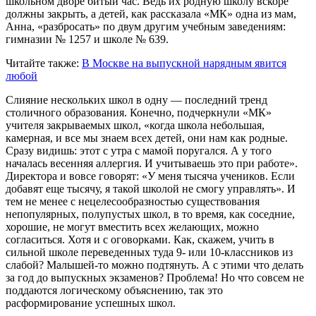
школьном дворе битый час. Ведь их родную школу вскоре
должны закрыть, а детей, как рассказала «МК» одна из мам,
Анна, «разбросать» по двум другим учебным заведениям:
гимназии № 1257 и школе № 639.
Читайте также:
В Москве на выпускной нарядным явится
любой
Слияние нескольких школ в одну — последний тренд
столичного образования. Конечно, подчеркнули «МК»
учителя закрываемых школ, «когда школа небольшая,
камерная, и все мы знаем всех детей, они нам как родные.
Сразу видишь: этот с утра с мамой поругался. А у того
началась весенняя аллергия. И учитываешь это при работе».
Директора и вовсе говорят: «У меня тысяча учеников. Если
добавят еще тысячу, я такой школой не смогу управлять». И
тем не менее с нецелесообразностью существования
непопулярных, полупустых школ, в то время, как соседние,
хорошие, не могут вместить всех желающих, можно
согласиться. Хотя и с оговорками. Как, скажем, учить в
сильной школе переведенных туда 9- или 10-классников из
слабой? Малышей-то можно подтянуть. А с этими что делать
за год до выпускных экзаменов? Проблема! Но что совсем не
поддаются логическому объяснению, так это
расформирование успешных школ.