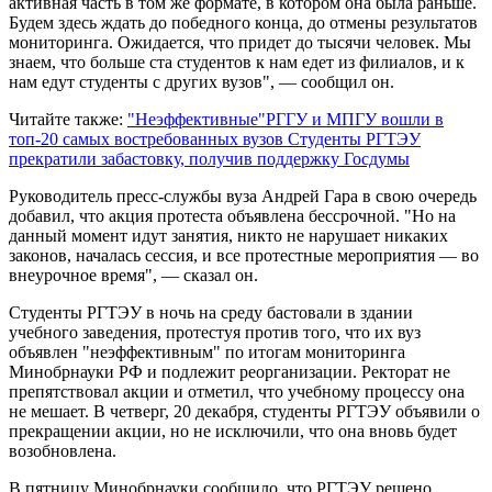
активная часть в том же формате, в котором она была раньше.
Будем здесь ждать до победного конца, до отмены результатов
мониторинга. Ожидается, что придет до тысячи человек. Мы
знаем, что больше ста студентов к нам едет из филиалов, и к
нам едут студенты с других вузов", — сообщил он.
Читайте также:
"Неэффективные"РГГУ и МПГУ вошли в
топ-20 самых востребованных вузов
Студенты РГТЭУ
прекратили забастовку, получив поддержку Госдумы
Руководитель пресс-службы вуза Андрей Гара в свою очередь
добавил, что акция протеста объявлена бессрочной. "Но на
данный момент идут занятия, никто не нарушает никаких
законов, началась сессия, и все протестные мероприятия — во
внеурочное время", — сказал он.
Студенты РГТЭУ в ночь на среду бастовали в здании
учебного заведения, протестуя против того, что их вуз
объявлен "неэффективным" по итогам мониторинга
Минобрнауки РФ и подлежит реорганизации. Ректорат не
препятствовал акции и отметил, что учебному процессу она
не мешает. В четверг, 20 декабря, студенты РГТЭУ объявили о
прекращении акции, но не исключили, что она вновь будет
возобновлена.
В пятницу Минобрнауки сообщило, что РГТЭУ решено