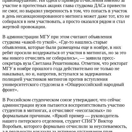
правонарушение. Ни одного примера отчисления именно за
участие в протестных акциях глава студкома ДАСа привести
не смог, но выразил уверенность в том, что попасть в участок
в день несанкционированного митинга может даже тот, кто не
собирался в нем участвовать, а просто оказался рядом и стал
жертвой провокации.
В администрации МГУ при этом считают объявления
студкома «какой-то уткой». «Где-то нашлись старые
объявления, которые были размещены еще в ноябре, в них
ребят просили воздержаться от участия в митингах, но за это
мы никого отчислять не собирались», — заявила пресс-
секретарь вуза Светлана Решетникова. Отметим, что ректорат
МГУ в ноябре прошлого года действительно не только не
наказывал, но и, напротив, вступался за задержанных
полицией участников митингов против вступления
университетского студсоюза в «Общероссийский народный
фронт».
В Российском студенческом союзе утверждают, что сейчас
администрации вузов пытаются воспрепятствовать участию
студентов в митингах, а отчисляют «несогласных» по
формальным причинам. «Яркий пример — руководитель
нашего питерского отделения, студент СПбГУ Виктор
Воробьев, которого формально отчислили за неуспеваемость,
а в реальности наказали за активное отстаивание прав