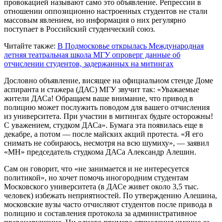
провокацией называют само это объявление. Репрессии в
отношении оппозиционно настроенных студентов не стали
массовым явлением, но информация о них регулярно
поступает в Российский студенческий союз.
Читайте также:
В Подмосковье открылась Международная
летняя театральная школа
МГУ опроверг данные об
отчислении студентов, задержанных на митингах
Дословно объявление, висящее на официальном стенде Доме
аспиранта и стажера (ДАС) МГУ звучит так: «Уважаемые
жители ДАСа! Обращаем ваше внимание, что привод в
полицию может послужить поводом для вашего отчисления
из университета. При участии в митингах будьте осторожны!
С уважением, студком ДАСа». Бумага эта появилась еще в
декабре, а потом — после майских акций протеста. «Я его
снимать не собираюсь, несмотря на всю шумиху», — заявил
«МН» председатель студкома ДАСа Александр Алешин.
Сам он говорит, что «не занимается и не интересуется
политикой», но хочет помочь иногородним студентам
Московского университета (в ДАСе живет около 3,5 тыс.
человек) избежать неприятностей. По утверждению Алешина,
московские вузы часто отчисляют студентов после привода в
полицию и составления протокола за административное