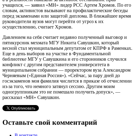
учащихся, — заявил «МН» лидер РСС Артем Хромов. По его
словам, активистов вызывают на профилактические беседы
перед экзаменами или защитой диплома. В ближайшее время
руководители вузов могут перейти от угроз к их
осуществлению, считает Хромов.
Давлением на себя считает недавно полученный выговор и
пятикурсник мехмата МГУ Никита Савушкин, который
весной стал муниципальным депутатом от КПРФ в Раменках.
Еще в день выборов на участке в Фундаментальной
библиотеке МГУ у Савушкина и его сторонников случился
конфликт с другим представителем университета в
муниципальном собрании — проректором вуза Александром
Черняевым («Единая Россия»). «Сейчас, за пару дней до
госэкзаменов моя фамилия числится в приказе об отчислении
из-за того, что немного затянул сессию. Другим моим
одногруппникам это не помешало получить допуск», —
рассказал «МН» Савушкин.
Оставьте свой комментарий
В контакте