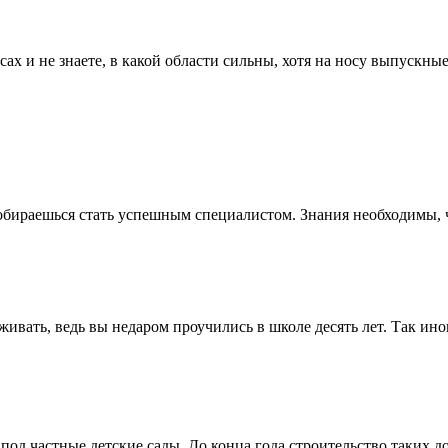
сах и не знаете, в какой области сильны, хотя на носу выпускные 
собираешься стать успешным специалистом. Знания необходимы, ч
ивать, ведь вы недаром проучились в школе десять лет. Так иногд
од частные детские сады. До конца года строительство таких д