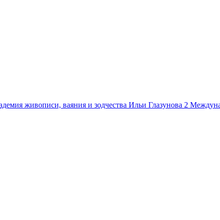
демия живописи, ваяния и зодчества Ильи Глазунова 2
Междуна