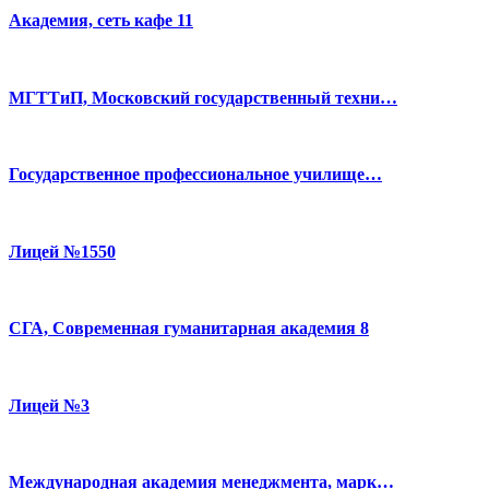
Академия, сеть кафе 11
МГТТиП, Московский государственный техни…
Государственное профессиональное училище…
Лицей №1550
СГА, Современная гуманитарная академия 8
Лицей №3
Международная академия менеджмента, марк…