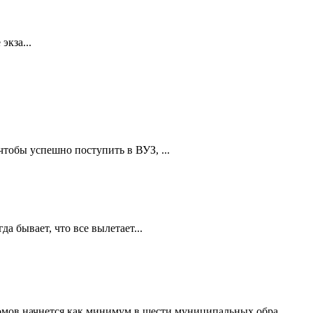
экза...
тобы успешно поступить в ВУЗ, ...
а бывает, что все вылетает...
омов начнется как минимум в шести муниципальных обра...