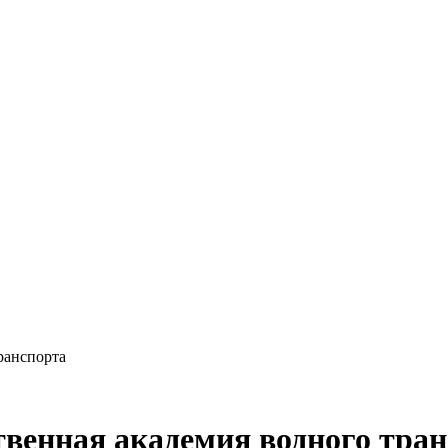
ранспорта
венная академия водного тра