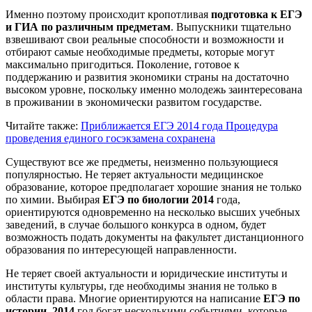
Именно поэтому происходит кропотливая
подготовка к ЕГЭ
и ГИА по различным предметам
. Выпускники тщательно
взвешивают свои реальные способности и возможности и
отбирают самые необходимые предметы, которые могут
максимально пригодиться. Поколение, готовое к
поддержанию и развития экономики страны на достаточно
высоком уровне, поскольку именно молодежь заинтересована
в проживании в экономически развитом государстве.
Читайте также:
Приближается ЕГЭ 2014 года
Процедура
проведения единого госэкзамена сохранена
Существуют все же предметы, неизменно пользующиеся
популярностью. Не теряет актуальности медицинское
образование, которое предполагает хорошие знания не только
по химии. Выбирая
ЕГЭ по биологии 2014
года,
ориентируются одновременно на несколько высших учебных
заведений, в случае большого конкурса в одном, будет
возможность подать документы на факультет дистанционного
образования по интересующей направленности.
Не теряет своей актуальности и юридические институты и
институты культуры, где необходимы знания не только в
области права. Многие ориентируются на написание
ЕГЭ по
истории. 2014
год богат несколькими событиями, которые