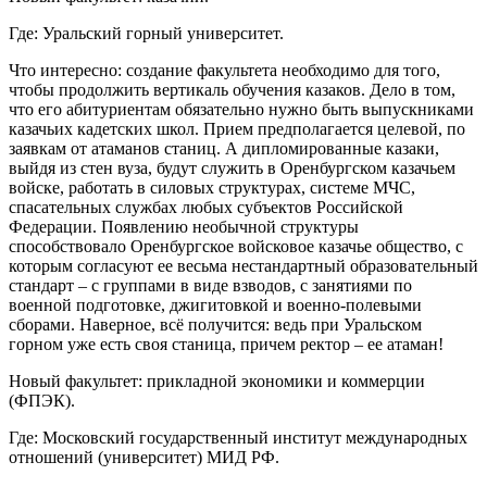
Где: Уральский горный университет.
Что интересно: создание факультета необходимо для того,
чтобы продолжить вертикаль обучения казаков. Дело в том,
что его абитуриентам обязательно нужно быть выпускниками
казачьих кадетских школ. Прием предполагается целевой, по
заявкам от атаманов станиц. А дипломированные казаки,
выйдя из стен вуза, будут служить в Оренбургском казачьем
войске, работать в силовых структурах, системе МЧС,
спасательных службах любых субъектов Российской
Федерации. Появлению необычной структуры
способствовало Оренбургское войсковое казачье общество, с
которым согласуют ее весьма нестандартный образовательный
стандарт – с группами в виде взводов, с занятиями по
военной подготовке, джигитовкой и военно-полевыми
сборами. Наверное, всё получится: ведь при Уральском
горном уже есть своя станица, причем ректор – ее атаман!
Новый факультет: прикладной экономики и коммерции
(ФПЭК).
Где: Московский государственный институт международных
отношений (университет) МИД РФ.