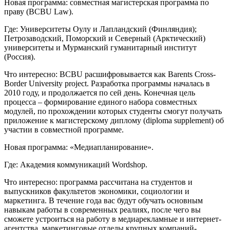
Новая программа: совместная магистерская программа по
праву (BCBU Law).
Где: Университеты Оулу и Лапландский (Финляндия);
Петрозаводский, Поморский и Северный (Арктический)
университеты и Мурманский гуманитарный институт
(Россия).
Что интересно: BCBU расшифровывается как Barents Cross-
Border University project. Разработка программы началась в
2010 году, и продолжается по сей день. Конечная цель
процесса – формирование единого набора совместных
модулей, по прохождении которых студенты смогут получать
приложение к магистерскому диплому (diploma supplement) об
участии в совместной программе.
Новая программа: «Медиапланирование».
Где: Академия коммуникаций Wordshop.
Что интересно: программа рассчитана на студентов и
выпускников факультетов экономики, социологии и
маркетинга. В течение года вас будут обучать основным
навыкам работы в современных реалиях, после чего вы
сможете устроиться на работу в медиарекламные и интернет-
агентства, маркетинговые отделы крупных компаний-