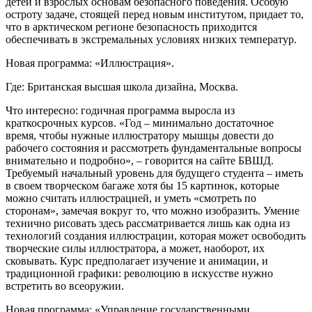
детей и взрослых основам безопасного поведения. Особую
остроту задаче, стоящей перед новым институтом, придает то,
что в арктическом регионе безопасность приходится
обеспечивать в экстремальных условиях низких температур.
Новая программа: «Иллюстрация».
Где: Британская высшая школа дизайна, Москва.
Что интересно: годичная программа выросла из
краткосрочных курсов. «Год – минимально достаточное
время, чтобы нужные иллюстратору мышцы довести до
рабочего состояния и рассмотреть фундаментальные вопросы
внимательно и подробно», – говорится на сайте БВШД.
Требуемый начальный уровень для будущего студента – иметь
в своем творческом багаже хотя бы 15 картинок, которые
можно считать иллюстрацией, и уметь «смотреть по
сторонам», замечая вокруг то, что можно изобразить. Умение
технично рисовать здесь рассматривается лишь как одна из
технологий создания иллюстрации, которая может освободить
творческие силы иллюстратора, а может, наоборот, их
сковывать. Курс предполагает изучение и анимации, и
традиционной графики: революцию в искусстве нужно
встретить во всеоружии.
Новая программа: «Управление государственными