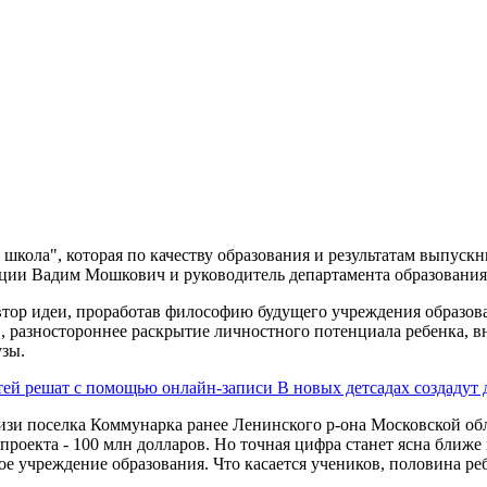
кола", которая по качеству образования и результатам выпускн
рации Вадим Мошкович и руководитель департамента образовани
втор идеи, проработав философию будущего учреждения образова
разностороннее раскрытие личностного потенциала ребенка, вн
узы.
етей решат с помощью онлайн-записи
В новых детсадах создадут
изи поселка Коммунарка ранее Ленинского р-она Московской обла
проекта - 100 млн долларов. Но точная цифра станет ясна ближ
ное учреждение образования. Что касается учеников, половина реб