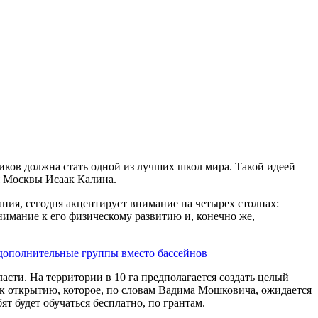
иков должна стать одной из лучших школ мира. Такой идеей
я Москвы Исаак Калина.
ния, сегодня акцентирует внимание на четырех столпах:
имание к его физическому развитию и, конечно же,
 дополнительные группы вместо бассейнов
сти. На территории в 10 га предполагается создать целый
е к открытию, которое, по словам Вадима Мошковича, ожидается
ят будет обучаться бесплатно, по грантам.