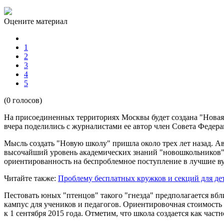
Оцените материал
1
2
3
4
5
(0 голосов)
На присоединенных территориях Москвы будет создана "Новая ш
вчера поделились с журналистами ее автор член Совета Феде
Мысль создать "Новую школу" пришла около трех лет назад. А
высочайший уровень академических знаний "новошкольников", 
ориентированность на беспроблемное поступление в лучшие в
Читайте также:
Проблему бесплатных кружков и секций для д
Пестовать юных "птенцов" такого "гнезда" предполагается вбл
кампус для учеников и педагогов. Ориентировочная стоимость 
к 1 сентября 2015 года. Отметим, что школа создается как част