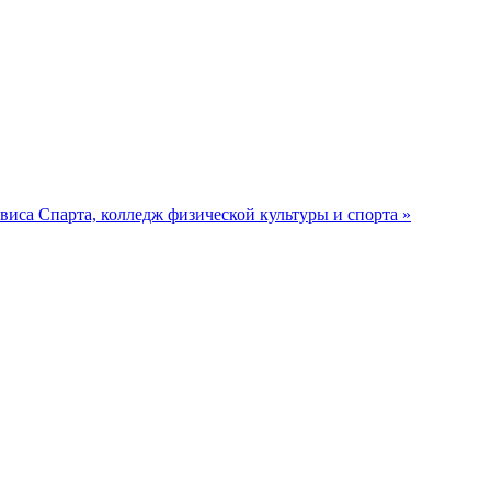
рвиса
Спарта, колледж физической культуры и спорта »