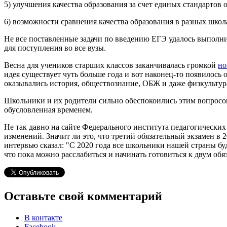
5) улучшения качества образования за счет единых стандарто
6) возможности сравнения качества образования в разных школ
Не все поставленные задачи по введению ЕГЭ удалось выполнит
для поступления во все вузы.
Весна для учеников старших классов заканчивалась громкой
но
идея существует чуть больше года и вот наконец-то появилось
оказывались история, обществознание, ОБЖ и даже физкультур
Школьники и их родители сильно обеспокоились этим вопросом
обусловленная временем.
Не так давно на сайте Федерального института педагогически
изменений. Значит ли это, что третий обязательный экзамен в 
интервью сказал: "С 2020 года все школьники нашей страны бу
что пока можно расслабиться и начинать готовиться к двум обя
Оставьте свой комментарий
В контакте
Facebook