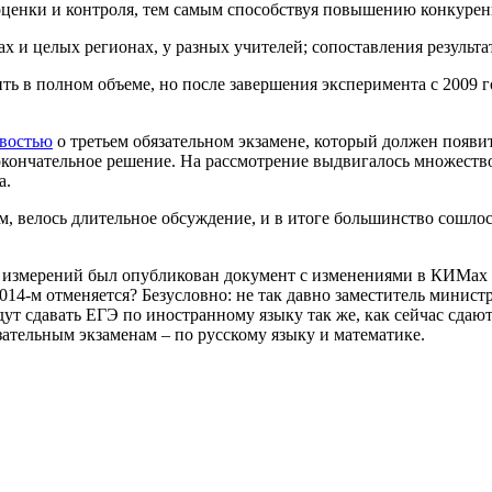
в оценки и контроля, тем самым способствуя повышению конкуре
ах и целых регионах, у разных учителей; сопоставления результ
ь в полном объеме, но после завершения эксперимента с 2009 г
востью
о третьем обязательном экзамене, который должен появит
 окончательное решение. На рассмотрение выдвигалось множество
а.
, велось длительное обсуждение, и в итоге большинство сошлос
х измерений был опубликован документ с изменениями в КИМах 
2014-м отменяется? Безусловно: не так давно заместитель минис
дут сдавать ЕГЭ по иностранному языку так же, как сейчас сдаю
зательным экзаменам – по русскому языку и математике.