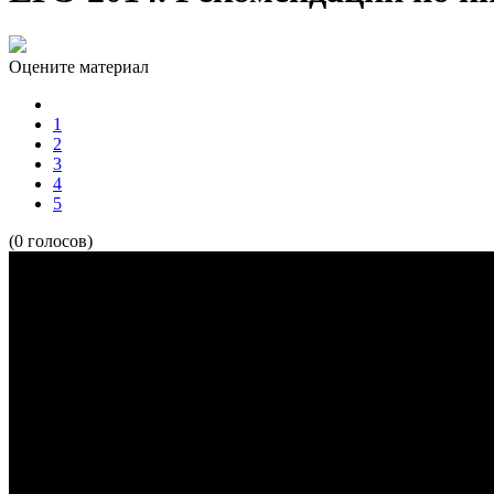
Оцените материал
1
2
3
4
5
(0 голосов)