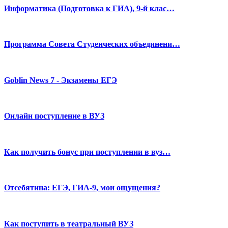
Информатика (Подготовка к ГИА), 9-й клас…
Программа Совета Студенческих объединени…
Goblin News 7 - Экзамены ЕГЭ
Онлайн поступление в ВУЗ
Как получить бонус при поступлении в вуз…
Отсебятина: ЕГЭ, ГИА-9, мои ощущения?
Как поступить в театральный ВУЗ