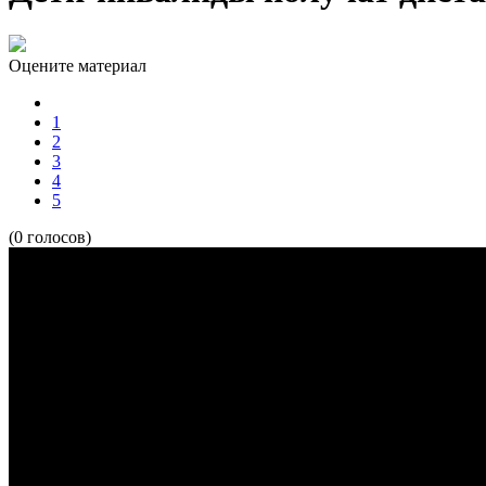
Оцените материал
1
2
3
4
5
(0 голосов)