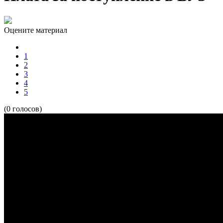
Оцените материал
1
2
3
4
5
(0 голосов)