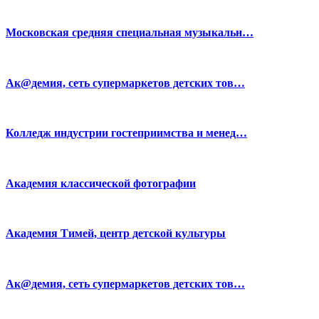
Московская средняя специальная музыкальн…
Ак@демия, сеть супермаркетов детских тов…
Колледж индустрии гостеприимства и менед…
Академия классической фотографии
Академия Тимей, центр детской культуры
Ак@демия, сеть супермаркетов детских тов…