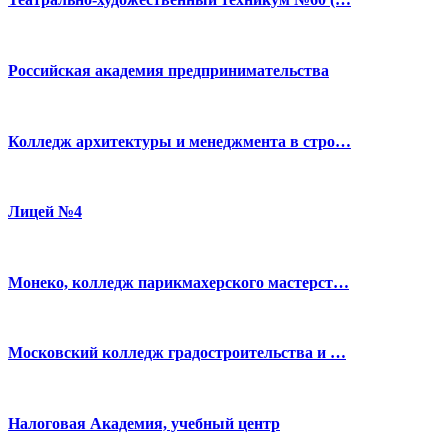
Российская академия предпринимательства
Колледж архитектуры и менеджмента в стро…
Лицей №4
Монеко, колледж парикмахерского мастерст…
Московский колледж градостроительства и …
Налоговая Академия, учебный центр