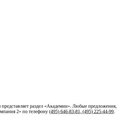
я представляет раздел «Академии». Любые предложения,
омпания 2»
по телефону
(495) 646-83-81, (495) 225-44-99
.