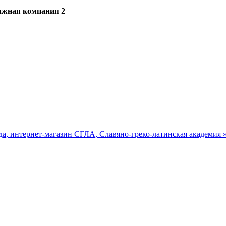
ажная компания 2
да, интернет-магазин
СГЛА, Славяно-греко-латинская академия 