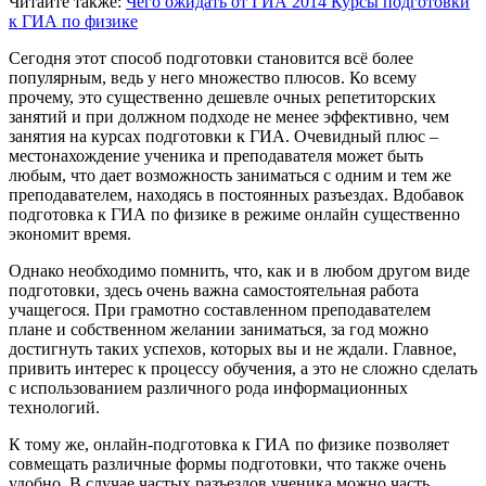
Читайте также:
Чего ожидать от ГИА 2014
Курсы подготовки
к ГИА по физике
Сегодня этот способ подготовки становится всё более
популярным, ведь у него множество плюсов. Ко всему
прочему, это существенно дешевле очных репетиторских
занятий и при должном подходе не менее эффективно, чем
занятия на курсах подготовки к ГИА. Очевидный плюс –
местонахождение ученика и преподавателя может быть
любым, что дает возможность заниматься с одним и тем же
преподавателем, находясь в постоянных разъездах. Вдобавок
подготовка к ГИА по физике в режиме онлайн существенно
экономит время.
Однако необходимо помнить, что, как и в любом другом виде
подготовки, здесь очень важна самостоятельная работа
учащегося. При грамотно составленном преподавателем
плане и собственном желании заниматься, за год можно
достигнуть таких успехов, которых вы и не ждали. Главное,
привить интерес к процессу обучения, а это не сложно сделать
с использованием различного рода информационных
технологий.
К тому же, онлайн-подготовка к ГИА по физике позволяет
совмещать различные формы подготовки, что также очень
удобно. В случае частых разъездов ученика можно часть