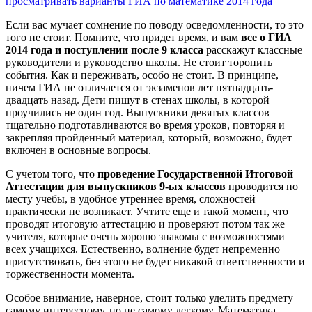
просматривать варианты ГИА по математике 2014 года
Если вас мучает сомнение по поводу осведомленности, то это
того не стоит. Помните, что придет время, и вам
все о ГИА
2014 года и поступлении после 9 класса
расскажут классные
руководители и руководство школы. Не стоит торопить
события. Как и переживать, особо не стоит. В принципе,
ничем ГИА не отличается от экзаменов лет пятнадцать-
двадцать назад. Дети пишут в стенах школы, в которой
проучились не один год. Выпускники девятых классов
тщательно подготавливаются во время уроков, повторяя и
закрепляя пройденный материал, который, возможно, будет
включен в основные вопросы.
С учетом того, что
проведение Государственной Итоговой
Аттестации для выпускников 9-ых классов
проводится по
месту учебы, в удобное утреннее время, сложностей
практически не возникает. Учтите еще и такой момент, что
проводят итоговую аттестацию и проверяют потом так же
учителя, которые очень хорошо знакомы с возможностями
всех учащихся. Естественно, волнение будет непременно
присутствовать, без этого не будет никакой ответственности и
торжественности момента.
Особое внимание, наверное, стоит только уделить предмету
самому интересному, но не самому легкому. Математика