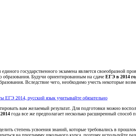
и единого государственного экзамена является своеобразной пр
го образования. Будучи ориентированным на сдаче
ЕГЭ в 2014 го
разования. Вследствие чего, необходимо учесть некоторые возм
ы ЕГЭ 2014, русский язык учитывайте обязательно
антировать вам желаемый результат. Для подготовки можно воспо
2014
года все же предполагает несколько расширенный способ п
елить степень усвоения знаний, которые требовались в прошлом 
пираться на программу школьного курса, поэтому используйте ра