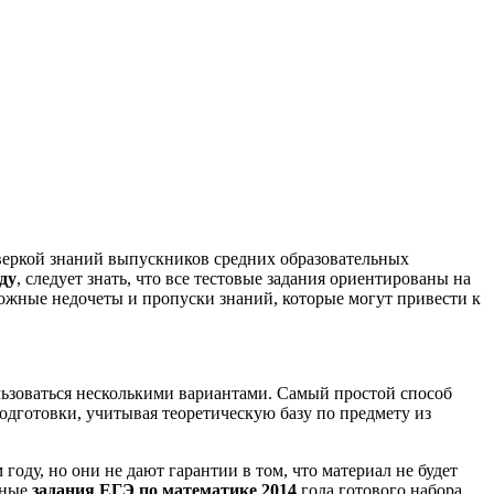
оверкой знаний выпускников средних образовательных
ду
, следует знать, что все тестовые задания ориентированы на
ожные недочеты и пропуски знаний, которые могут привести к
льзоваться несколькими вариантами. Самый простой способ
одготовки, учитывая теоретическую базу по предмету из
году, но они не дают гарантии в том, что материал не будет
зные
задания ЕГЭ по математике 2014
года готового набора,