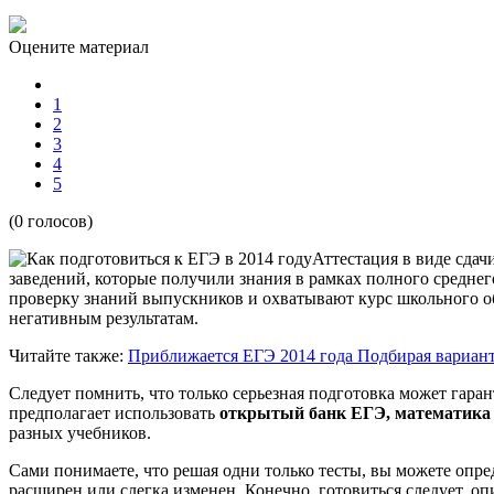
Оцените материал
1
2
3
4
5
(0 голосов)
Аттестация в виде сдач
заведений, которые получили знания в рамках полного средне
проверку знаний выпускников и охватывают курс школьного об
негативным результатам.
Читайте также:
Приближается ЕГЭ 2014 года
Подбирая вариант
Следует помнить, что только серьезная подготовка может гар
предполагает использовать
открытый банк ЕГЭ, математика 
разных учебников.
Сами понимаете, что решая одни только тесты, вы можете опред
расширен или слегка изменен. Конечно, готовиться следует, о