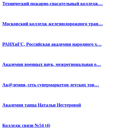
Технический пожарно-спасательный колледж…
Московский колледж железнодорожного тран…
РАНХиГС, Российская академия народного х…
Академия военных наук, межрегиональная о…
Ак@демия, сеть супермаркетов детских тов…
Академия танца Натальи Нестеровой
Колледж связи №54 (4)