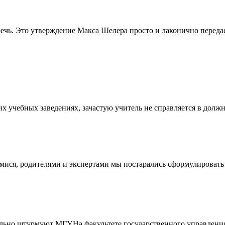
речь. Это утверждение Макса Шелера просто и лаконично передае
 учебных заведениях, зачастую учитель не справляется в должно
ися, родителями и экспертами мы постарались сформулировать д
ьно штурмуют МГУ.На факультете государственного управления, 