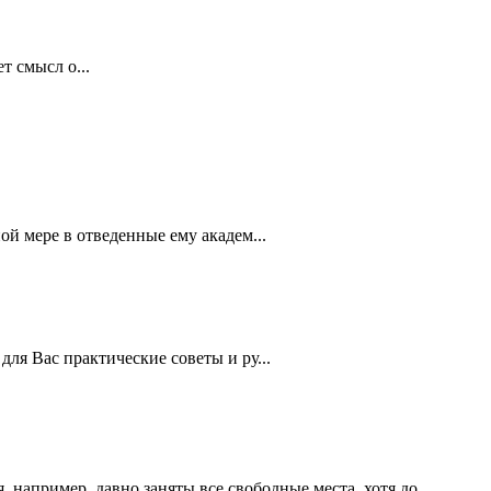
т смысл о...
й мере в отведенные ему академ...
ля Вас практические советы и ру...
например, давно заняты все свободные места, хотя до...