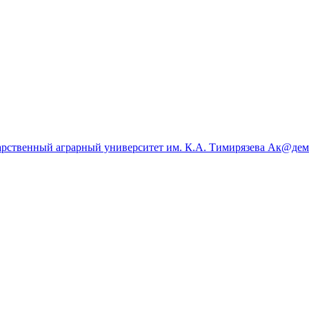
арственный аграрный университет им. К.А. Тимирязева
Ак@демия