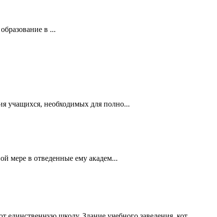
бразование в ...
я учащихся, необходимых для полно...
й мере в отведенные ему академ...
 единственную школу. Здание учебного заведения, кот...