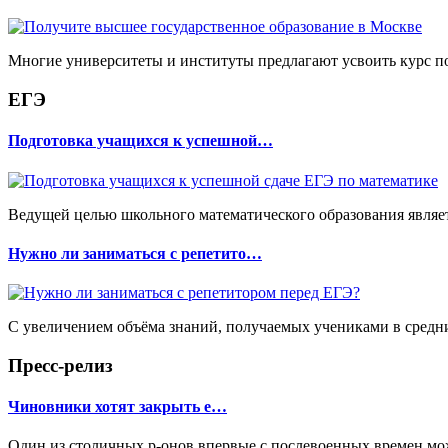
Многие университеты и институты предлагают усвоить курс по
ЕГЭ
Подготовка учащихся к успешной…
Ведущей целью школьного математического образования являет
Нужно ли заниматься с репетито…
С увеличением объёма знаний, получаемых учениками в средних
Пресс-релиз
Чиновники хотят закрыть е…
Один из столичных р-онов впервые с послевоенных времен може