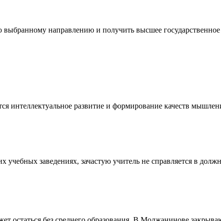
 выбранному направлению и получить высшее государственное о
ся интеллектуальное развитие и формирование качеств мышлени
 учебных заведениях, зачастую учитель не справляется в должно
т остаться без среднего образования. В Молжанинове закрывают